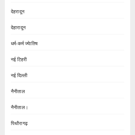
देहरादून
देहारादून
धर्म-कर्म ज्येातिष
नई टिहरी
नई दिल्ली
नैनीताल
नैनीताल।
पिथौरागढ़