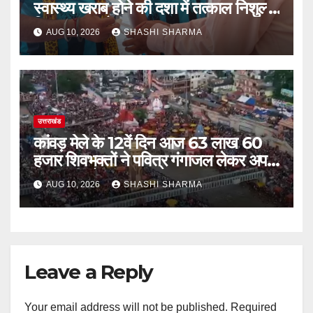
स्वास्थ्य खराब होने की दशा में तत्काल निशुल्क
किया जा रहा है उपचार
AUG 10, 2026
SHASHI SHARMA
उत्तराखंड
कांवड़ मेले के 12वें दिन आज 63 लाख 60
हजार शिवभक्तों ने पवित्र गंगाजल लेकर अपने
गंतव्य की ओर हुए रवाना
AUG 10, 2026
SHASHI SHARMA
Leave a Reply
Your email address will not be published.
Required