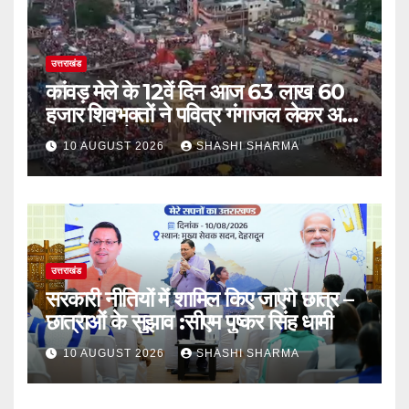
उत्तराखंड
कांवड़ मेले के 12वें दिन आज 63 लाख 60
हजार शिवभक्तों ने पवित्र गंगाजल लेकर अपने
गंतव्य की ओर हुए रवाना
10 AUGUST 2026
SHASHI SHARMA
उत्तराखंड
सरकारी नीतियों में शामिल किए जाएंगे छात्र –
छात्राओं के सुझाव :सीएम पुष्कर सिंह धामी
10 AUGUST 2026
SHASHI SHARMA