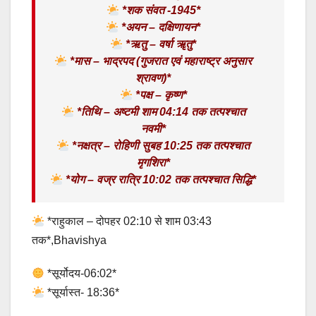
*शक संवत -1945*
*अयन – दक्षिणायन*
*ऋतु – वर्षा ॠतु*
*मास – भाद्रपद (गुजरात एवं महाराष्ट्र अनुसार
श्रावण)*
*पक्ष – कृष्ण*
*तिथि – अष्टमी शाम 04:14 तक तत्पश्चात
नवमी*
*नक्षत्र – रोहिणी सुबह 10:25 तक तत्पश्चात
मृगशिरा*
*योग – वज्र रात्रि 10:02 तक तत्पश्चात सिद्धि*
*राहुकाल – दोपहर 02:10 से शाम 03:43
तक*,Bhavishya
*सूर्योदय-06:02*
*सूर्यास्त- 18:36*