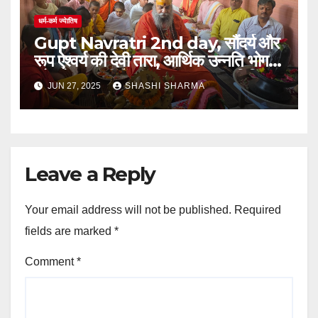
धर्म-कर्म ज्येातिष
Gupt Navratri 2nd day, सौंदर्य और
रूप ऐश्वर्य की देवी तारा, आर्थिक उन्नति भोग
और मोक्ष दायनी हैंः- श्रीमहंत नारायण गिरि
JUN 27, 2025
SHASHI SHARMA
महाराज।
Leave a Reply
Your email address will not be published.
Required
fields are marked
*
Comment
*