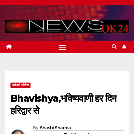
Skip
to
content
धर्म-कर्म ज्येातिष
Bhavishya,भविष्यवाणी हर दिन
हरिद्वार से
By
Shashi Sharma