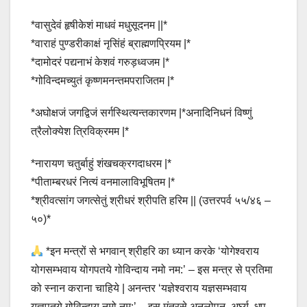
*वासुदेवं हृषीकेशं माधवं मधुसूदनम ||*
*वाराहं पुण्डरीकाक्षं नृसिंहं ब्राह्मणप्रियम |*
*दामोदरं पद्यनाभं केशवं गरुड़ध्वजम |*
*गोविन्दमच्युतं कृष्णमनन्तमपराजितम |*
*अघोक्षजं जगद्विजं सर्गस्थित्यन्तकारणम |*अनादिनिधनं विष्णुं
त्रैलोक्येश त्रिविक्रमम |*
*नारायण चतुर्बाहुं शंखचक्रगदाधरम |*
*पीताम्बरधरं नित्यं वनमालाविभूषितम |*
*श्रीवत्सांग जगत्सेतुं श्रीधरं श्रीपति हरिम || (उत्तरपर्व ५५/४६ –
५०)*
*इन मन्त्रों से भगवान् श्रीहरि का ध्यान करके ‘योगेश्वराय
योगसम्भवाय योगपतये गोविन्दाय नमो नम:’ – इस मन्त्र से प्रतिमा
को स्नान कराना चाहिये | अनन्तर ‘यज्ञेश्वराय यज्ञसम्भवाय
यज्ञपतये गोविन्दाय नमो नम:’ – इस मंत्रसे अनुलोपन, अर्घ्य, धूप,