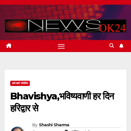
Skip
to
content
धर्म-कर्म ज्येातिष
Bhavishya,भविष्यवाणी हर दिन
हरिद्वार से
By
Shashi Sharma