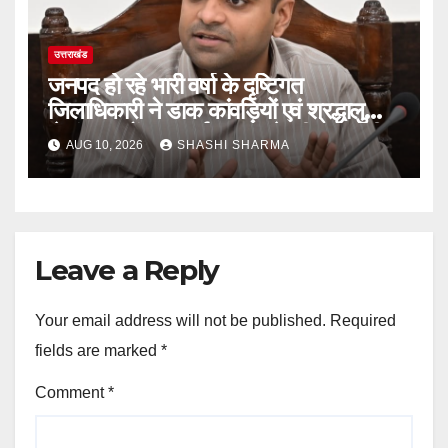
उत्तराखंड
जनपद हो रहे भारी वर्षा के दृष्टिगत
जिलाधिकारी ने डाक कांवड़ियों एवं श्रद्धालुओं
से गंगा घाटों पर सतर्कता बरतने की गयी अपील
AUG 10, 2026
SHASHI SHARMA
Leave a Reply
Your email address will not be published.
Required
fields are marked
*
Comment
*