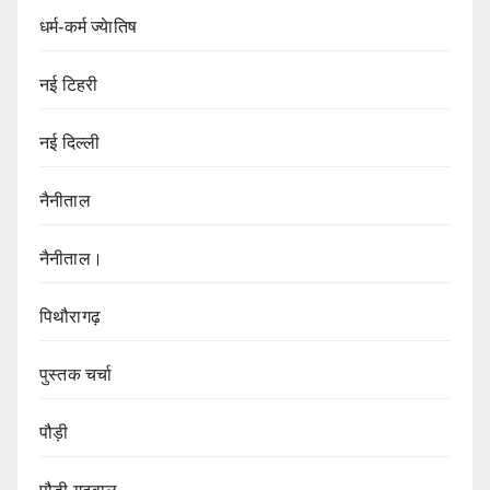
धर्म-कर्म ज्येातिष
नई टिहरी
नई दिल्ली
नैनीताल
नैनीताल।
पिथौरागढ़
पुस्तक चर्चा
पौड़ी