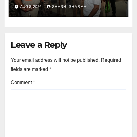
हरिद्वार पहुंच रहे
AUG 8, 2026
SHASHI SHARMA
Leave a Reply
Your email address will not be published.
Required
fields are marked
*
Comment
*