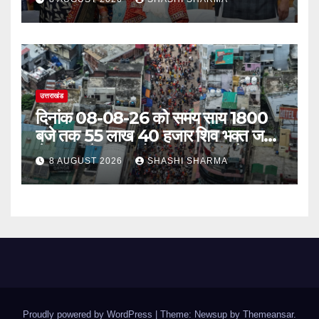
उत्तराखंड
दिनांक 08-08-26 को समय साय 1800
बजे तक 55 लाख 40 हजार शिव भक्त जल
लेकर अपने गंतव्य को प्रस्थान कर चुके
8 AUGUST 2026
SHASHI SHARMA
Proudly powered by WordPress
|
Theme: Newsup by
Themeansar
.