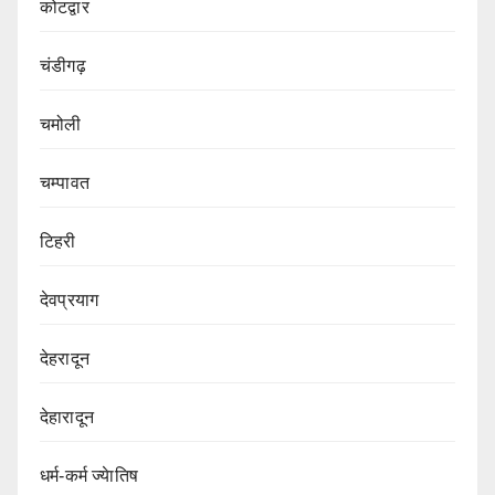
कोटद्वार
चंडीगढ़
चमोली
चम्पावत
टिहरी
देवप्रयाग
देहरादून
देहारादून
धर्म-कर्म ज्येातिष