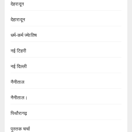
देहरादून
देहारादून
धर्म-कर्म ज्येातिष
नई टिहरी
नई दिल्ली
नैनीताल
नैनीताल।
पिथौरागढ़
पुस्तक चर्चा