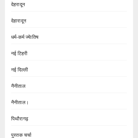
देहरादून
देहारादून
धर्म-कर्म ज्येातिष
नई टिहरी
नई दिल्ली
नैनीताल
नैनीताल।
पिथौरागढ़
पुस्तक चर्चा