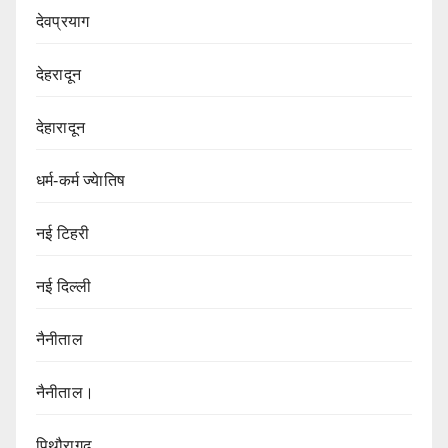
देवप्रयाग
देहरादून
देहारादून
धर्म-कर्म ज्येातिष
नई टिहरी
नई दिल्ली
नैनीताल
नैनीताल।
पिथौरागढ़