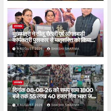
उत्तराखंड
मुख्यमंत्री ने तीलू रौतेली एवं आंगनबाड़ी
कार्यकत्री पुरस्कार से मातृशक्ति को किया
सम्मानित
8 AUGUST 2026
SHASHI SHARMA
उत्तराखंड
दिनांक 08-08-26 को समय साय 1800
बजे तक 55 लाख 40 हजार शिव भक्त जल
लेकर अपने गंतव्य को प्रस्थान कर चुके
8 AUGUST 2026
SHASHI SHARMA