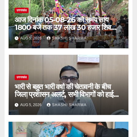
उत्तराखंड
आज दिनांक 05-08-26 को समय साय
1800 बजे तक 37 लाख 30 हजार शिव
भक्त जल लेकर अपने गंतव्य को प्रस्थान कर
AUG 5, 2026
SHASHI SHARMA
चुके
उत्तराखंड
भारी से बहुत भारी वर्षा की चेतावनी के बीच
जिला प्रशासन अलर्ट, सभी विभागों को हाई
अलर्ट पर रहने के निर्देश
AUG 5, 2026
SHASHI SHARMA