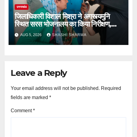
उत्तराखंड
जिलाधिकारी विशाल मिश्रा ने अगस्त्यमुनि
स्थित सरस भोजनालय का किया निरीक्षण,
स्वयं सहायता समूह की महिलाओं का बढ़ाया
AUG 5, 2026
SHASHI SHARMA
उत्साह
Leave a Reply
Your email address will not be published.
Required
fields are marked
*
Comment
*