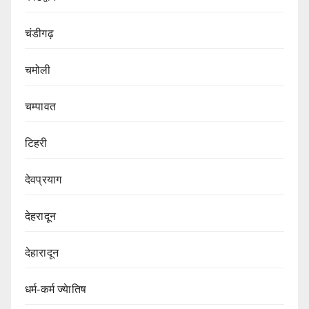
चंडीगढ़
चमोली
चम्पावत
टिहरी
देवप्रयाग
देहरादून
देहारादून
धर्म-कर्म ज्येातिष