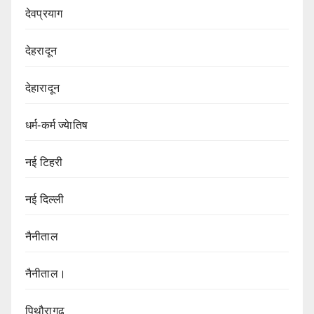
देवप्रयाग
देहरादून
देहारादून
धर्म-कर्म ज्येातिष
नई टिहरी
नई दिल्ली
नैनीताल
नैनीताल।
पिथौरागढ़