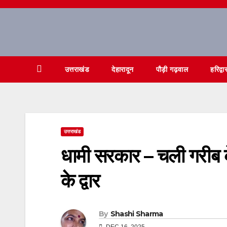
Skip
to
content
उत्तराखंड
देहारादून
पौड़ी गढ़वाल
हरिद्वा
उत्तराखंड
धामी सरकार – चली गरीब क
के द्वार
By
Shashi Sharma