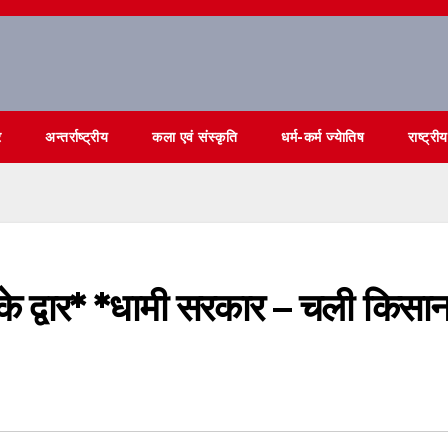
र
अन्तर्राष्ट्रीय
कला एवं संस्कृति
धर्म-कर्म ज्येातिष
राष्ट्रीय
े द्वार* *धामी सरकार – चली किसा