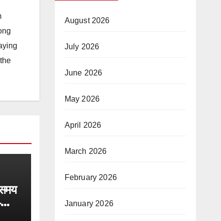
m
August 2026
long
taying
July 2026
 the
June 2026
May 2026
April 2026
March 2026
February 2026
 समय
4
January 2026
त जल