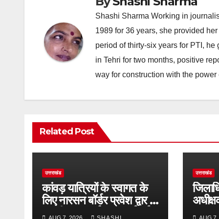
By
Shashi Sharma
Shashi Sharma Working in journalis
1989 for 36 years, she provided her 
period of thirty-six years for PTI, 
in Tehri for two months, positive re
way for construction with the power 
Related Post
उत्तराखंड
उत्तराखंड
कांवड़ यात्रियों के स्वागत के
जिलाधि
लिए नारसन बॉर्डर प्रवेश द्वार से
अधीक्ष
राष्ट्रीय राजमार्ग पर लगाई गई
व्यवस्थ
AUG 7, 2026
SHASHI
AUG 7,