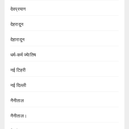
देवप्रयाग
देहरादून
देहारादून
धर्म-कर्म ज्येातिष
नई टिहरी
नई दिल्ली
नैनीताल
नैनीताल।