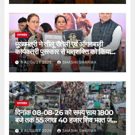
उत्तराखंड
मुख्यमंत्री ने तीलू रौतेली एवं आंगनबाड़ी
कार्यकत्री पुरस्कार से मातृशक्ति को किया
सम्मानित
8 AUGUST 2026
SHASHI SHARMA
उत्तराखंड
दिनांक 08-08-26 को समय साय 1800
बजे तक 55 लाख 40 हजार शिव भक्त जल
लेकर अपने गंतव्य को प्रस्थान कर चुके
8 AUGUST 2026
SHASHI SHARMA