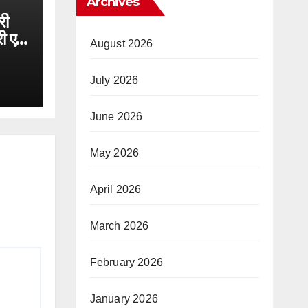
Archives
री
 एवं
August 2026
 का
 का
July 2026
June 2026
May 2026
April 2026
March 2026
February 2026
January 2026