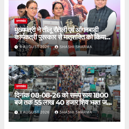
उत्तराखंड
मुख्यमंत्री ने तीलू रौतेली एवं आंगनबाड़ी
कार्यकत्री पुरस्कार से मातृशक्ति को किया
सम्मानित
8 AUGUST 2026
SHASHI SHARMA
उत्तराखंड
दिनांक 08-08-26 को समय साय 1800
बजे तक 55 लाख 40 हजार शिव भक्त जल
लेकर अपने गंतव्य को प्रस्थान कर चुके
8 AUGUST 2026
SHASHI SHARMA