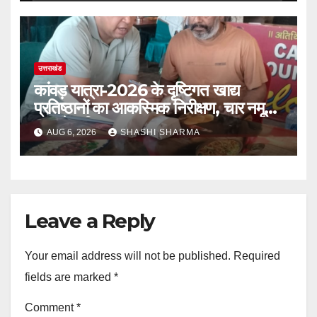
उत्तराखंड
कांवड़ यात्रा-2026 के दृष्टिगत खाद्य
प्रतिष्ठानों का आकस्मिक निरीक्षण, चार नमूने
जांच हेतु लिए गए
AUG 6, 2026
SHASHI SHARMA
Leave a Reply
Your email address will not be published.
Required
fields are marked
*
Comment
*