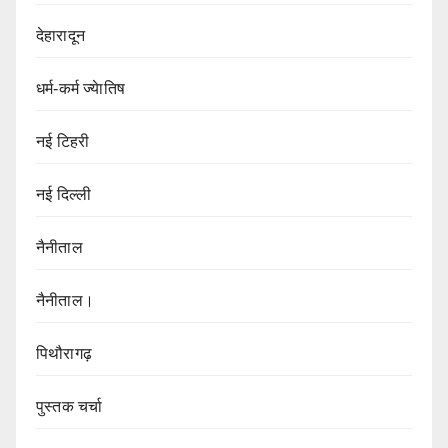
देहारादून
धर्म-कर्म ज्येातिष
नई टिहरी
नई दिल्ली
नैनीताल
नैनीताल।
पिथौरागढ़
पुस्तक चर्चा