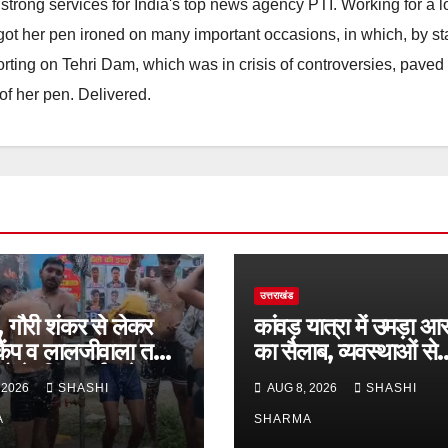
strong services for India's top news agency PTI. Working for a 
he got her pen ironed on many important occasions, in which, by s
porting on Tehri Dam, which was in crisis of controversies, paved
of her pen. Delivered.
उत्तराखंड
प, गौरी शंकर से लेकर
कांवड़ यात्रा में उमड़ा आस
 कैंप व लालजीवाला तक
का सैलाब, व्यवस्थाओं से
यों के लिए पर्याप्त पेयजल
श्रद्धालु खुश
 2026
SHASHI
AUG 8, 2026
SHASHI
ा
A
SHARMA