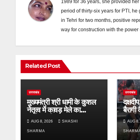
1989 for 36 years, she provided her 
period of thirty-six years for PTI, 
in Tehri for two months, positive re
way for construction with the power 
Related Post
उत्तराखंड
उत्तराखंड
मुख्यमंत्री श्री धामी के कुशल
दक्षदी
नेतृत्व में कावड़ मेले का
बैरागी
आयोजन दिव्य एवं भव्य:राज्य
कांवड़ि
AUG 8, 2026
SHASHI
AUG 8,
मंत्री
व्यवस्थ
SHARMA
SHARM