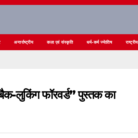
र
अन्तर्राष्ट्रीय
कला एवं संस्कृति
धर्म-कर्म ज्येातिष
राष्ट्रीय
ैक-लुकिंग फॉरवर्ड” पुस्तक का