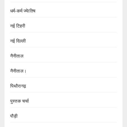
धर्म-कर्म ज्येातिष
नई टिहरी
नई दिल्ली
नैनीताल
नैनीताल।
पिथौरागढ़
पुस्तक चर्चा
पौड़ी