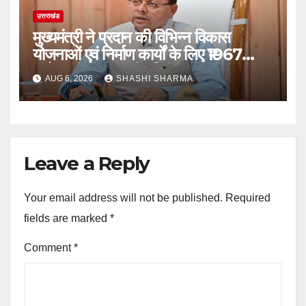
उत्तराखंड
मुख्यमंत्री ने प्रदान की विभिन्न विकास
योजनाओं एवं निर्माण कार्यों के लिए ₹1967
करोड़ की वित्तीय स्वीकृति
AUG 6, 2026
SHASHI SHARMA
Leave a Reply
Your email address will not be published.
Required
fields are marked
*
Comment
*