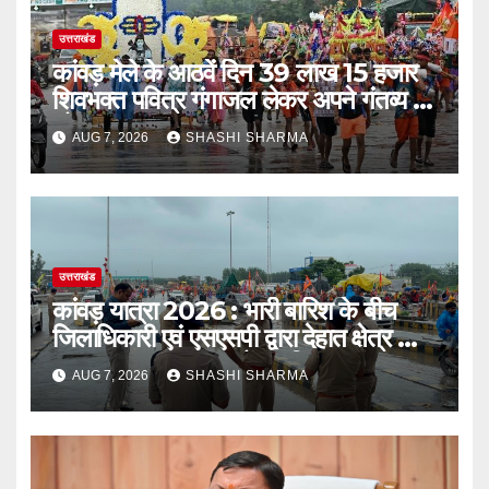
उत्तराखंड
कांवड़ मेले के आठवें दिन 39 लाख 15 हजार
शिवभक्त पवित्र गंगाजल लेकर अपने गंतव्य की
ओर हुए रवाना
AUG 7, 2026
SHASHI SHARMA
उत्तराखंड
कांवड़ यात्रा 2026 : भारी बारिश के बीच
जिलाधिकारी एवं एसएसपी द्वारा देहात क्षेत्र का
भ्रमण, सुरक्षा व्यवस्थाओं का लिया जायजा
AUG 7, 2026
SHASHI SHARMA