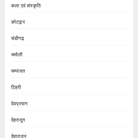
कला एवं संस्कृति
कोटद्वार
चंडीगढ़
चमोली
चम्पावत
टिहरी
देवप्रयाग
देहरादून
देहारादून