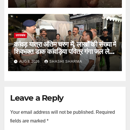
उत्तराखंड
कांवड़ यात्रा अंतिम चरण में, लाखों की संख्या में
शिवभक्त डाक कांवड़िया पवित्र गंगा जल लेने
हरिद्वार पहुंच रहे
AUG 8, 2026
SHASHI SHARMA
Leave a Reply
Your email address will not be published.
Required
fields are marked
*