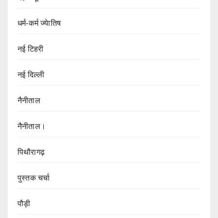
धर्म-कर्म ज्येातिष
नई टिहरी
नई दिल्ली
नैनीताल
नैनीताल।
पिथौरागढ़
पुस्तक चर्चा
पौड़ी