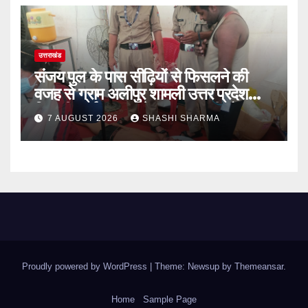
उत्तराखंड
संजय पुल के पास सीढ़ियों से फिसलने की
वजह से ग्राम अलीपुर शामली उत्तर प्रदेश
निवासी आर्यन कुमार के सर पर गहरी चोट आ
7 AUGUST 2026
SHASHI SHARMA
गई
Proudly powered by WordPress
|
Theme: Newsup by
Themeansar
.
Home
Sample Page