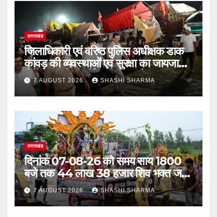
उत्तराखंड
जिलाधिकारी एवं वरिष्ठ पुलिस अधीक्षक डाक
कांवड़ की व्यवस्थाओं एवं सुरक्षा का जायजा
लेने बैरागी कैंप पार्किंग स्थल जीरो ग्राउंड पर
7 AUGUST 2026
SHASHI SHARMA
देर रात्रि पहुंचे
उत्तराखंड
दिनांक 07-08-26 को समय साय 1800
बजे तक 44 लाख 38 हजार शिव भक्त जल
लेकर अपने गंतव्य को प्रस्थान कर चुके
7 AUGUST 2026
SHASHI SHARMA