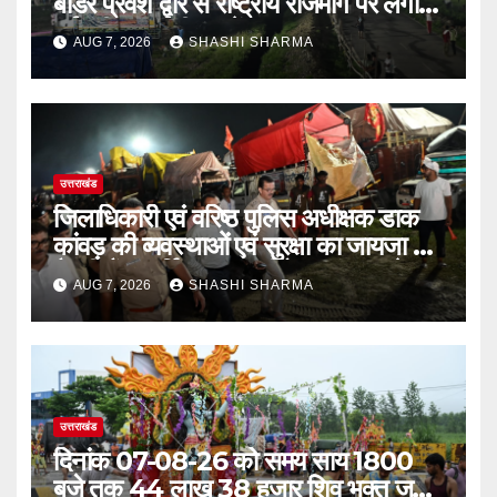
बॉर्डर प्रवेश द्वार से राष्ट्रीय राजमार्ग पर लगाई
गई रंगीन एलईडी लाइटें
AUG 7, 2026
SHASHI SHARMA
उत्तराखंड
जिलाधिकारी एवं वरिष्ठ पुलिस अधीक्षक डाक
कांवड़ की व्यवस्थाओं एवं सुरक्षा का जायजा लेने
बैरागी कैंप पार्किंग स्थल जीरो ग्राउंड पर देर
AUG 7, 2026
SHASHI SHARMA
रात्रि पहुंचे
उत्तराखंड
दिनांक 07-08-26 को समय साय 1800
बजे तक 44 लाख 38 हजार शिव भक्त जल