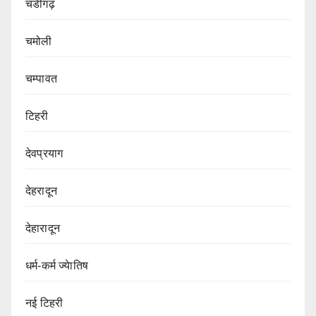
चंडीगढ़
चमोली
चम्पावत
टिहरी
देवप्रयाग
देहरादून
देहारादून
धर्म-कर्म ज्येातिष
नई टिहरी