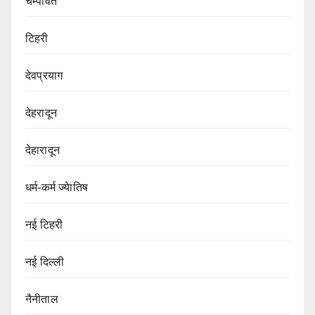
चम्पावत
टिहरी
देवप्रयाग
देहरादून
देहारादून
धर्म-कर्म ज्येातिष
नई टिहरी
नई दिल्ली
नैनीताल