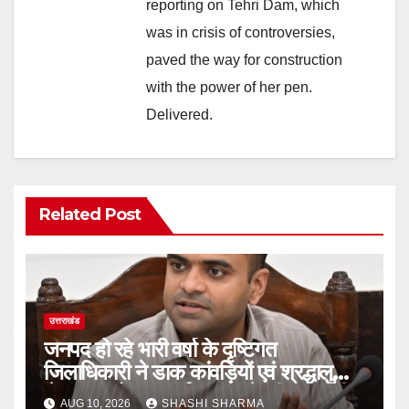
reporting on Tehri Dam, which
was in crisis of controversies,
paved the way for construction
with the power of her pen.
Delivered.
Related Post
उत्तराखंड
जनपद हो रहे भारी वर्षा के दृष्टिगत
जिलाधिकारी ने डाक कांवड़ियों एवं श्रद्धालुओं
से गंगा घाटों पर सतर्कता बरतने की गयी अपील
AUG 10, 2026
SHASHI SHARMA