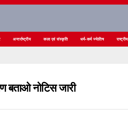
र
अन्तर्राष्ट्रीय
कला एवं संस्कृति
धर्म-कर्म ज्येातिष
राष्ट्रीय
ारण बताओ नोटिस जारी