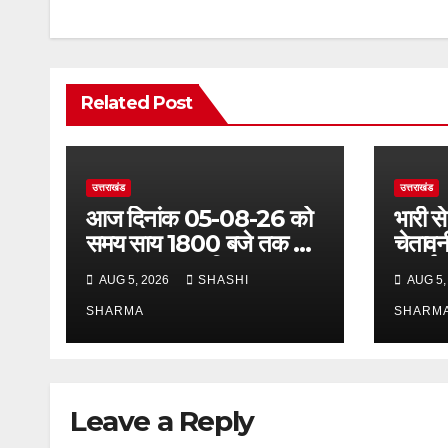
Related Post
उत्तराखंड
उत्तराखंड
आज दिनांक 05-08-26 को
भारी से
समय साय 1800 बजे तक 37
चेतावन
लाख 30 हजार शिव भक्त जल
अलर्ट,
AUG 5, 2026
SHASHI
AUG 5,
लेकर अपने गंतव्य को प्रस्थान
अलर्ट प
कर चुके
SHARMA
SHARM
Leave a Reply