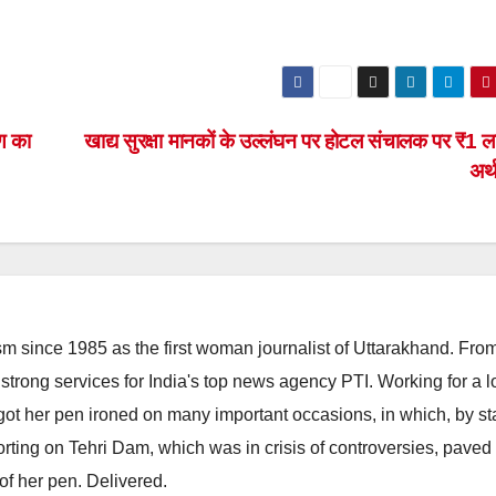
ाण का
खाद्य सुरक्षा मानकों के उल्लंघन पर होटल संचालक पर ₹1 
अर्
m since 1985 as the first woman journalist of Uttarakhand. Fro
strong services for India's top news agency PTI. Working for a 
he got her pen ironed on many important occasions, in which, by s
porting on Tehri Dam, which was in crisis of controversies, paved
of her pen. Delivered.