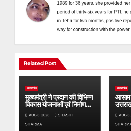
1989 for 36 years, she provided her 
period of thirty-six years for PTI, 
in Tehri for two months, positive re
way for construction with the power 
Related Post
उत्तराखंड
उत्तराखंड
मुख्यमंत्री ने प्रदान की विभिन्न
आसाम 
विकास योजनाओं एवं निर्माण
उत्तरा
कार्यों के लिए ₹1967 करोड़ की
की जम
AUG 6, 2026
SHASHI
AUG 6,
वित्तीय स्वीकृति
पुलिसक
SHARMA
व्यवहा
SHARM