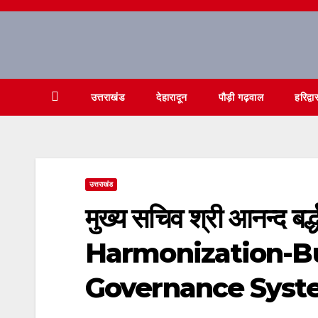
Skip
to
content
उत्तराखंड
देहारादून
पौड़ी गढ़वाल
हरिद्वा
उत्तराखंड
मुख्य सचिव श्री आनन्द बर्
Harmonization-Bu
Governance System’ 