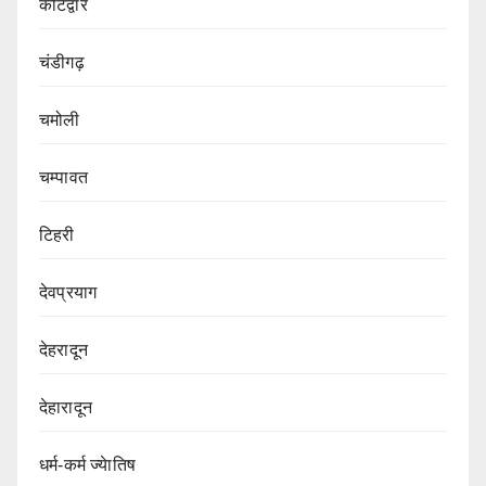
कोटद्वार
चंडीगढ़
चमोली
चम्पावत
टिहरी
देवप्रयाग
देहरादून
देहारादून
धर्म-कर्म ज्येातिष