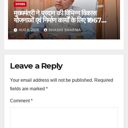
उत्तराखंड
मुख्यमंत्री ने प्रदान की विभिन्न विकास
योजनाओं एवं निर्माण कार्यों के लिए ₹1967
करोड़ की वित्तीय स्वीकृति
AUG 6, 2026
SHASHI SHARMA
Leave a Reply
Your email address will not be published.
Required
fields are marked
*
Comment
*