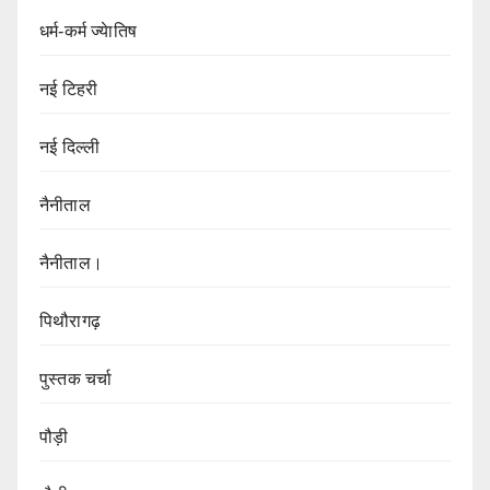
धर्म-कर्म ज्येातिष
नई टिहरी
नई दिल्ली
नैनीताल
नैनीताल।
पिथौरागढ़
पुस्तक चर्चा
पौड़ी