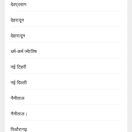
देवप्रयाग
देहरादून
देहारादून
धर्म-कर्म ज्येातिष
नई टिहरी
नई दिल्ली
नैनीताल
नैनीताल।
पिथौरागढ़