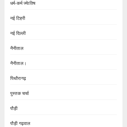
धर्म-कर्म ज्येातिष
नई टिहरी
नई दिल्ली
नैनीताल
नैनीताल।
पिथौरागढ़
पुस्तक चर्चा
पौड़ी
पौड़ी गढ़वाल