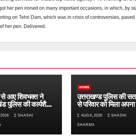
he got her pen ironed on many important occasions, in which, by s
porting on Tehri Dam, which was in crisis of controversies, paved
of her pen. Delivered.
उत्तराखंड
से आए शिवभक्त ने
उत्तराखण्ड पुलिस की सतर
खंड पुलिस की कार्यशैली
से परिवार को मिला अपना 
कर सराहना व
लाल, कुछ ही समय में स
 2026
SHASHI
AUG 6, 2026
SHASHI
र्मियों के सहयोगात्मक
खोजकर परिजनों के किया स
र की खुलकर प्रशंसा
A
SHARMA