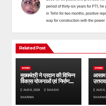
period of thirty-six years for PTI, 
in Tehri for two months, positive re
way for construction with the power 
Related Post
उत्तराखंड
उत्तराखंड
मुख्यमंत्री ने प्रदान की विभिन्न
आसाम 
विकास योजनाओं एवं निर्माण
उत्तरा
कार्यों के लिए ₹1967 करोड़ की
की जम
AUG 6, 2026
SHASHI
AUG 6,
वित्तीय स्वीकृति
पुलिसक
SHARMA
व्यवहा
SHARM