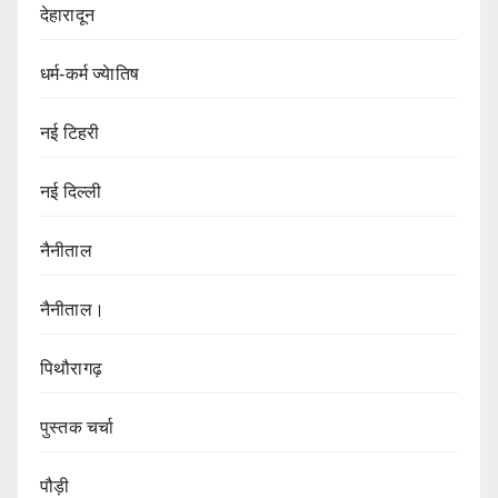
देहारादून
धर्म-कर्म ज्येातिष
नई टिहरी
नई दिल्ली
नैनीताल
नैनीताल।
पिथौरागढ़
पुस्तक चर्चा
पौड़ी