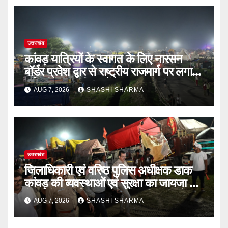
उत्तराखंड
कांवड़ यात्रियों के स्वागत के लिए नारसन
बॉर्डर प्रवेश द्वार से राष्ट्रीय राजमार्ग पर लगाई
गई रंगीन एलईडी लाइटें
AUG 7, 2026
SHASHI SHARMA
उत्तराखंड
जिलाधिकारी एवं वरिष्ठ पुलिस अधीक्षक डाक
कांवड़ की व्यवस्थाओं एवं सुरक्षा का जायजा लेने
बैरागी कैंप पार्किंग स्थल जीरो ग्राउंड पर देर
AUG 7, 2026
SHASHI SHARMA
रात्रि पहुंचे