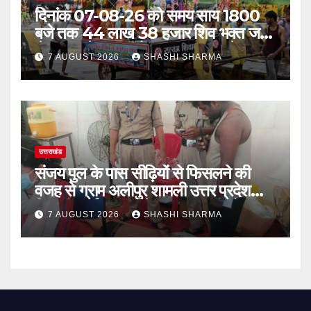
दिनांक 07-08-26 को समय साय 1800
बजे तक 44 लाख 38 हजार शिव भक्त जल
लेकर अपने गंतव्य को प्रस्थान कर चुके
7 AUGUST 2026
SHASHI SHARMA
उत्तराखंड
संजय पुल के पास सीढ़ियों से फिसलने की
वजह से ग्राम अलीपुर शामली उत्तर प्रदेश
निवासी आर्यन कुमार के सर पर गहरी चोट आ
7 AUGUST 2026
SHASHI SHARMA
गई