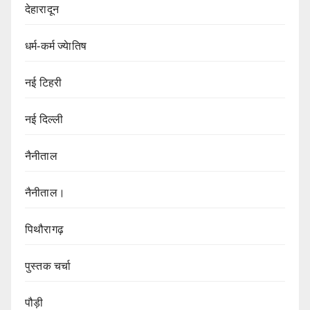
देहारादून
धर्म-कर्म ज्येातिष
नई टिहरी
नई दिल्ली
नैनीताल
नैनीताल।
पिथौरागढ़
पुस्तक चर्चा
पौड़ी