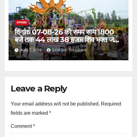
उत्तराखंड
दिनांक 07-08-26 को समय साय 1800
बजे तक 44 लाख 38 हजार शिव भक्त जल
लेकर अपने गंतव्य को प्रस्थान कर चुके
AUG 7, 2026
SHASHI SHARMA
Leave a Reply
Your email address will not be published.
Required
fields are marked
*
Comment
*