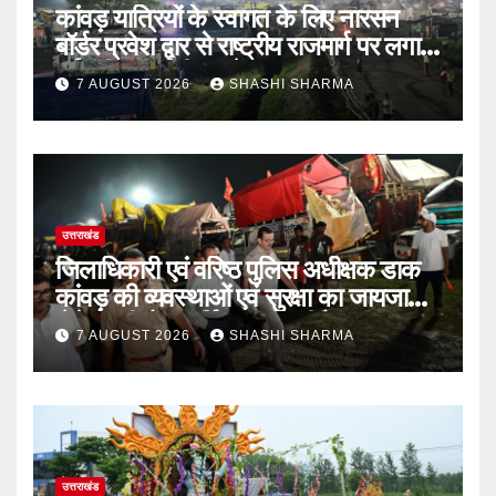
कांवड़ यात्रियों के स्वागत के लिए नारसन
बॉर्डर प्रवेश द्वार से राष्ट्रीय राजमार्ग पर लगाई
गई रंगीन एलईडी लाइटें
7 AUGUST 2026
SHASHI SHARMA
उत्तराखंड
जिलाधिकारी एवं वरिष्ठ पुलिस अधीक्षक डाक
कांवड़ की व्यवस्थाओं एवं सुरक्षा का जायजा
लेने बैरागी कैंप पार्किंग स्थल जीरो ग्राउंड पर
7 AUGUST 2026
SHASHI SHARMA
देर रात्रि पहुंचे
उत्तराखंड