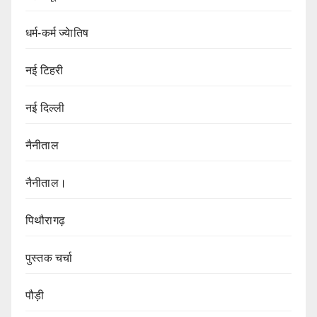
धर्म-कर्म ज्येातिष
नई टिहरी
नई दिल्ली
नैनीताल
नैनीताल।
पिथौरागढ़
पुस्तक चर्चा
पौड़ी