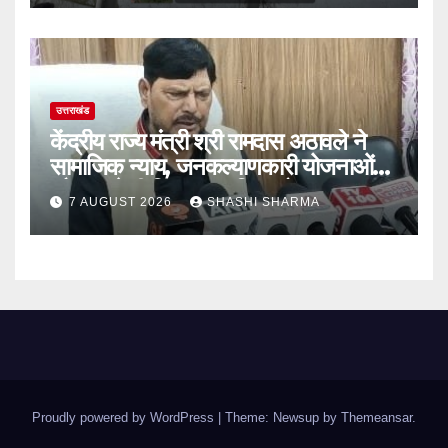
उत्तराखंड
केंद्रीय राज्य मंत्री श्री रामदास अठावले ने
सामाजिक न्याय, जनकल्याणकारी योजनाओं
और समावेशी विकास पर दिया जोर
7 AUGUST 2026
SHASHI SHARMA
Proudly powered by WordPress
|
Theme: Newsup by
Themeansar
.