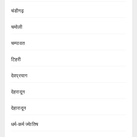
चंडीगढ़
चमोली
चम्पावत
टिहरी
देवप्रयाग
देहरादून
देहारादून
धर्म-कर्म ज्येातिष