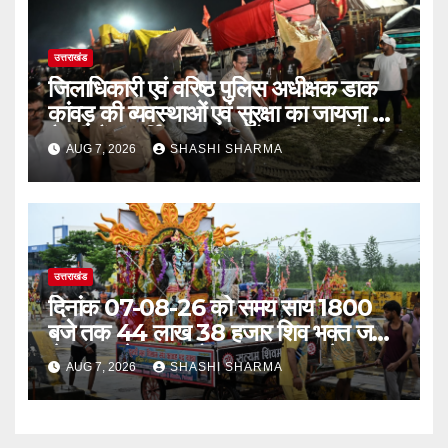
उत्तराखंड
जिलाधिकारी एवं वरिष्ठ पुलिस अधीक्षक डाक
कांवड़ की व्यवस्थाओं एवं सुरक्षा का जायजा लेने
बैरागी कैंप पार्किंग स्थल जीरो ग्राउंड पर देर
AUG 7, 2026
SHASHI SHARMA
रात्रि पहुंचे
उत्तराखंड
दिनांक 07-08-26 को समय साय 1800
बजे तक 44 लाख 38 हजार शिव भक्त जल
लेकर अपने गंतव्य को प्रस्थान कर चुके
AUG 7, 2026
SHASHI SHARMA