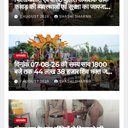
कांवड़ की व्यवस्थाओं एवं सुरक्षा का जायजा
लेने बैरागी कैंप पार्किंग स्थल जीरो ग्राउंड पर
7 AUGUST 2026
SHASHI SHARMA
देर रात्रि पहुंचे
उत्तराखंड
दिनांक 07-08-26 को समय साय 1800
बजे तक 44 लाख 38 हजार शिव भक्त जल
लेकर अपने गंतव्य को प्रस्थान कर चुके
7 AUGUST 2026
SHASHI SHARMA
उत्तराखंड