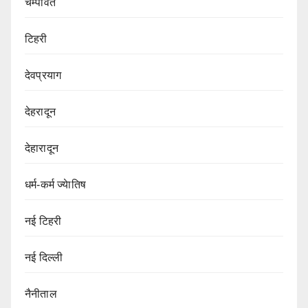
चम्पावत
टिहरी
देवप्रयाग
देहरादून
देहारादून
धर्म-कर्म ज्येातिष
नई टिहरी
नई दिल्ली
नैनीताल