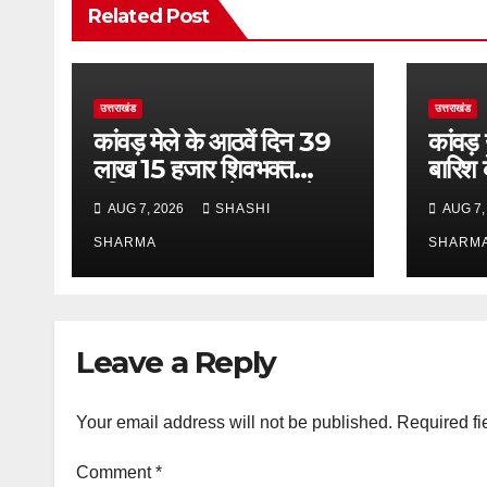
Related Post
उत्तराखंड
उत्तराखंड
कांवड़ मेले के आठवें दिन 39
कांवड़
लाख 15 हजार शिवभक्त
बारिश 
पवित्र गंगाजल लेकर अपने
एसएसपी 
AUG 7, 2026
SHASHI
AUG 7,
गंतव्य की ओर हुए रवाना
भ्रमण, 
SHARMA
लिया 
SHARM
Leave a Reply
Your email address will not be published.
Required fi
Comment
*