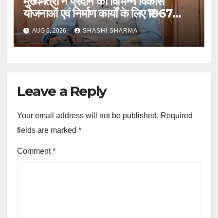
मुख्यमंत्री ने प्रदान की विभिन्न विकास
योजनाओं एवं निर्माण कार्यों के लिए ₹1967
करोड़ की वित्तीय स्वीकृति
AUG 6, 2026
SHASHI SHARMA
Leave a Reply
Your email address will not be published.
Required
fields are marked
*
Comment
*