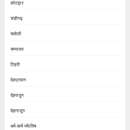
कोटद्वार
चंडीगढ़
चमोली
चम्पावत
टिहरी
देवप्रयाग
देहरादून
देहारादून
धर्म-कर्म ज्येातिष