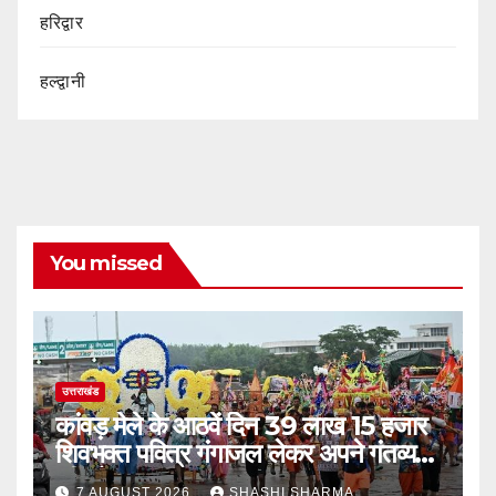
हरिद्वार
हल्द्वानी
You missed
उत्तराखंड
कांवड़ मेले के आठवें दिन 39 लाख 15 हजार
शिवभक्त पवित्र गंगाजल लेकर अपने गंतव्य
की ओर हुए रवाना
7 AUGUST 2026
SHASHI SHARMA