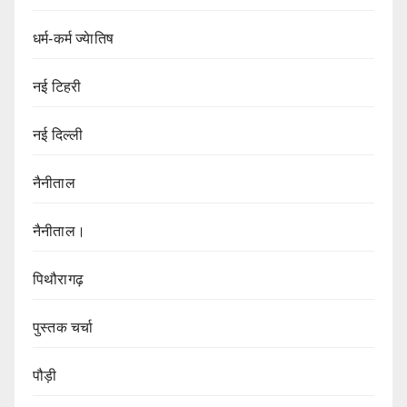
धर्म-कर्म ज्येातिष
नई टिहरी
नई दिल्ली
नैनीताल
नैनीताल।
पिथौरागढ़
पुस्तक चर्चा
पौड़ी