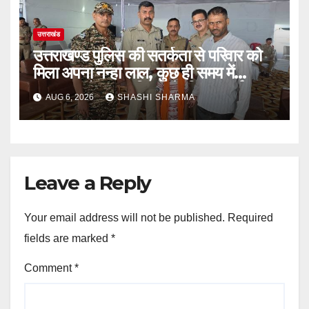
उत्तराखंड
उत्तराखण्ड पुलिस की सतर्कता से परिवार को
मिला अपना नन्हा लाल, कुछ ही समय में
सकुशल खोजकर परिजनों के किया सुपुर्द
AUG 6, 2026
SHASHI SHARMA
Leave a Reply
Your email address will not be published.
Required
fields are marked
*
Comment
*