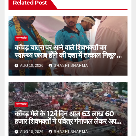
Related Post
उत्तराखंड
कांवड़ यात्रा पर आने वाले शिवभक्तों का
स्वास्थ्य खराब होने की दशा में तत्काल निशुल्क
किया जा रहा है उपचार
AUG 10, 2026
SHASHI SHARMA
उत्तराखंड
कांवड़ मेले के 12वें दिन आज 63 लाख 60
हजार शिवभक्तों ने पवित्र गंगाजल लेकर अपने
गंतव्य की ओर हुए रवाना
AUG 10, 2026
SHASHI SHARMA