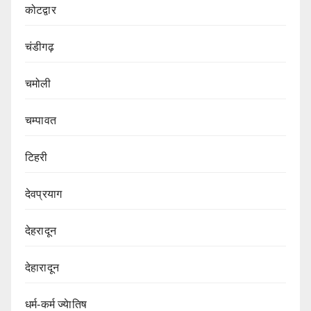
कोटद्वार
चंडीगढ़
चमोली
चम्पावत
टिहरी
देवप्रयाग
देहरादून
देहारादून
धर्म-कर्म ज्येातिष