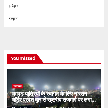
हरिद्वार
हल्द्वानी
You missed
उत्तराखंड
कांवड़ यात्रियों के स्वागत के लिए नारसन
बॉर्डर प्रवेश द्वार से राष्ट्रीय राजमार्ग पर लगाई
गई रंगीन एलईडी लाइटें