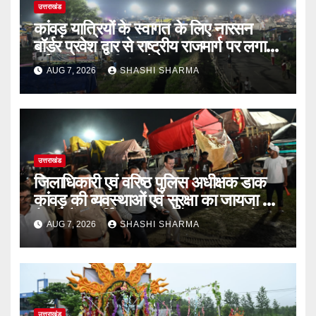
उत्तराखंड
कांवड़ यात्रियों के स्वागत के लिए नारसन
बॉर्डर प्रवेश द्वार से राष्ट्रीय राजमार्ग पर लगाई
गई रंगीन एलईडी लाइटें
AUG 7, 2026
SHASHI SHARMA
उत्तराखंड
जिलाधिकारी एवं वरिष्ठ पुलिस अधीक्षक डाक
कांवड़ की व्यवस्थाओं एवं सुरक्षा का जायजा लेने
बैरागी कैंप पार्किंग स्थल जीरो ग्राउंड पर देर
AUG 7, 2026
SHASHI SHARMA
रात्रि पहुंचे
उत्तराखंड