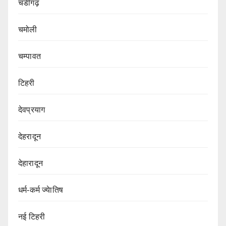
चंडीगढ़
चमोली
चम्पावत
टिहरी
देवप्रयाग
देहरादून
देहारादून
धर्म-कर्म ज्येातिष
नई टिहरी