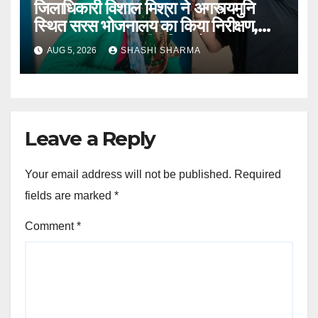
जिलाधिकारी विशाल मिश्रा ने अगस्त्यमुनि
स्थित सरस भोजनालय का किया निरीक्षण,
स्वयं सहायता समूह की महिलाओं का बढ़ाया
AUG 5, 2026
SHASHI SHARMA
उत्साह
Leave a Reply
Your email address will not be published.
Required
fields are marked
*
Comment
*