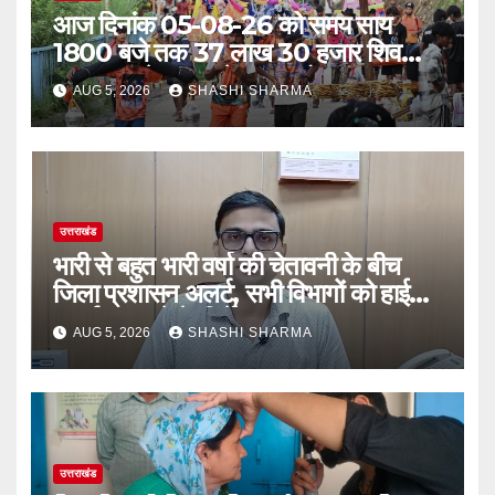
आज दिनांक 05-08-26 को समय साय
1800 बजे तक 37 लाख 30 हजार शिव
भक्त जल लेकर अपने गंतव्य को प्रस्थान कर
AUG 5, 2026
SHASHI SHARMA
चुके
उत्तराखंड
भारी से बहुत भारी वर्षा की चेतावनी के बीच
जिला प्रशासन अलर्ट, सभी विभागों को हाई
अलर्ट पर रहने के निर्देश
AUG 5, 2026
SHASHI SHARMA
उत्तराखंड