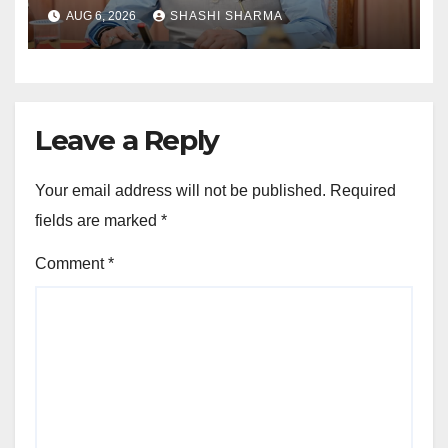
करोड़ की वित्तीय स्वीकृति
AUG 6, 2026
SHASHI SHARMA
Leave a Reply
Your email address will not be published.
Required
fields are marked
*
Comment
*