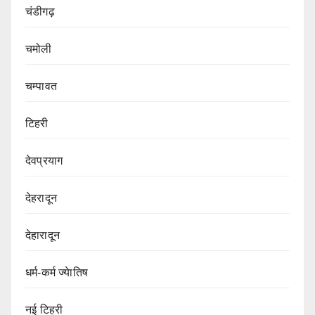
चंडीगढ़
चमोली
चम्पावत
टिहरी
देवप्रयाग
देहरादून
देहारादून
धर्म-कर्म ज्येातिष
नई टिहरी