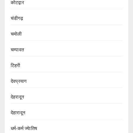
कोटद्वार
चंडीगढ़
चमोली
चम्पावत
टिहरी
देवप्रयाग
देहरादून
देहारादून
धर्म-कर्म ज्येातिष