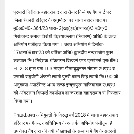
प्रभारी निरीक्षक बहादराबाद द्वारा तैयार किये गए गैंग चार्ट पर
जिलाधिकारी हरिद्वार के अनुमोदन पर थाना बहादराबाद पर
मु0अ0सं0- 364/23 धारा- 2(ख)(एक)(ग्यारह)/3 उ0प्र0
गिरोहबन्द समाज विरोधी क्रियाकलाप (निवारण) अधि0 के तहत
अभियोग पंजीकृत किया गया । उक्त अभियोग मे दिनांक-
17धारा09धारा23 को वांछित अभि0 कुलदीप नन्दराजोग पुत्र
सतपाल नि0 निदेशक ऑक्टागन बिल्डर्स एण्ड प्रमोटर्स प्रा0लि0
H- 218 हाल पता D-3 नोएडा गौतमबुद्धनगर नोएडा उ0प्र0 व
उसकी सहयोगी अंजली त्यागी पुत्री चमन सिंह त्यागी नि0 90 जी
अनुकम्पा अपार्टमेन्ट अभय खण्ड इन्द्रापुरम गाजियाबाद उ0प्र0
को ऑक्टागन बिल्डर्स कार्यालय शान्तरशाह बहादराबाद से गिरफ्तार
किया गया।
Fraud,उक्त अभियुक्तों के विरुद्ध वर्ष 2018 मे थाना बहादराबाद
हरिद्वार पर गैंगस्टर अधिनिमय के अन्तर्गत अभियोग पंजीकृत है।
उपरोक्त गैंग द्वारा की गयी धोखाधडी के सम्बन्ध मे गैंग के सदस्यों