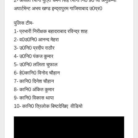
2- अंजली त्यागी पुत्री चमन सिंह त्यागी नि0 90 जी अनुकम्पा
अपार्टमेन्ट अभय खण्ड इन्द्रापुरम गाजियाबाद उ0प्र0
पुलिस टीम-
1- प्रभारी निरीक्षक बहादराबाद रविन्द्र शाह
2- व0उ0नि0 आनन्द मेहरा
3- उ0नि0 प्रदीप राठौर
4- उ0नि0 पंकज कुमार
5- उ0नि0 ललिता चुफाल
6- हे0कानि0 विनोद चौहान
7- कानि0 दिनेश चौहान
8- कानि0 अंकित कुमार
9- कानि0 विकास थापा
10- कानि0 त्रिलोक बिष्टदेखिए वीडियो