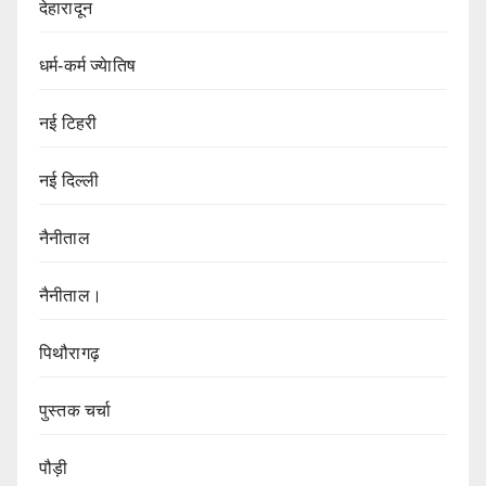
देहारादून
धर्म-कर्म ज्येातिष
नई टिहरी
नई दिल्ली
नैनीताल
नैनीताल।
पिथौरागढ़
पुस्तक चर्चा
पौड़ी