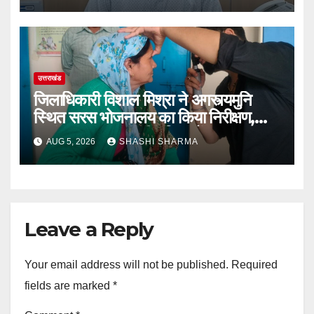
उत्तराखंड
जिलाधिकारी विशाल मिश्रा ने अगस्त्यमुनि
स्थित सरस भोजनालय का किया निरीक्षण,
स्वयं सहायता समूह की महिलाओं का बढ़ाया
AUG 5, 2026
SHASHI SHARMA
उत्साह
Leave a Reply
Your email address will not be published.
Required
fields are marked
*