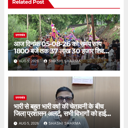
Related Post
उत्तराखंड
आज दिनांक 05-08-26 को समय साय
1800 बजे तक 37 लाख 30 हजार शिव
भक्त जल लेकर अपने गंतव्य को प्रस्थान कर
AUG 5, 2026
SHASHI SHARMA
चुके
उत्तराखंड
भारी से बहुत भारी वर्षा की चेतावनी के बीच
जिला प्रशासन अलर्ट, सभी विभागों को हाई
अलर्ट पर रहने के निर्देश
AUG 5, 2026
SHASHI SHARMA