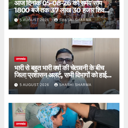
आज दिनांक 05-08-26 को समय साय
1800 बजे तक 37 लाख 30 हजार शिव
भक्त जल लेकर अपने गंतव्य को प्रस्थान कर
5 AUGUST 2026
SHASHI SHARMA
चुके
उत्तराखंड
भारी से बहुत भारी वर्षा की चेतावनी के बीच
जिला प्रशासन अलर्ट, सभी विभागों को हाई
अलर्ट पर रहने के निर्देश
5 AUGUST 2026
SHASHI SHARMA
उत्तराखंड