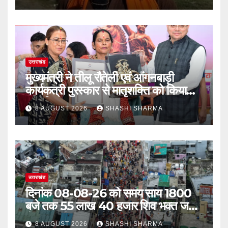
उत्तराखंड
मुख्यमंत्री ने तीलू रौतेली एवं आंगनबाड़ी
कार्यकत्री पुरस्कार से मातृशक्ति को किया
सम्मानित
8 AUGUST 2026
SHASHI SHARMA
उत्तराखंड
दिनांक 08-08-26 को समय साय 1800
बजे तक 55 लाख 40 हजार शिव भक्त जल
लेकर अपने गंतव्य को प्रस्थान कर चुके
8 AUGUST 2026
SHASHI SHARMA