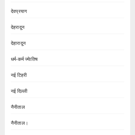
देवप्रयाग
देहरादून
देहारादून
धर्म-कर्म ज्येातिष
नई टिहरी
नई दिल्ली
नैनीताल
नैनीताल।