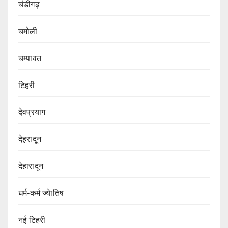
चंडीगढ़
चमोली
चम्पावत
टिहरी
देवप्रयाग
देहरादून
देहारादून
धर्म-कर्म ज्येातिष
नई टिहरी