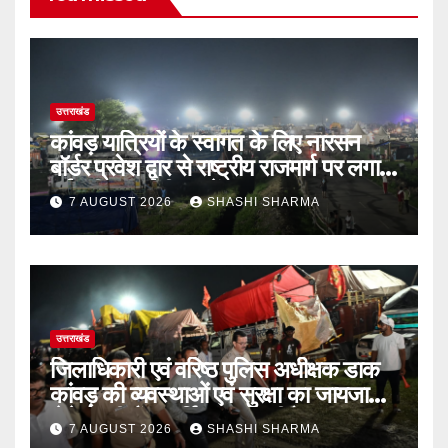
उत्तराखंड
कांवड़ यात्रियों के स्वागत के लिए नारसन
बॉर्डर प्रवेश द्वार से राष्ट्रीय राजमार्ग पर लगाई
गई रंगीन एलईडी लाइटें
7 AUGUST 2026
SHASHI SHARMA
उत्तराखंड
जिलाधिकारी एवं वरिष्ठ पुलिस अधीक्षक डाक
कांवड़ की व्यवस्थाओं एवं सुरक्षा का जायजा
लेने बैरागी कैंप पार्किंग स्थल जीरो ग्राउंड पर
7 AUGUST 2026
SHASHI SHARMA
देर रात्रि पहुंचे