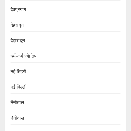
देवप्रयाग
देहरादून
देहारादून
धर्म-कर्म ज्येातिष
नई टिहरी
नई दिल्ली
नैनीताल
नैनीताल।