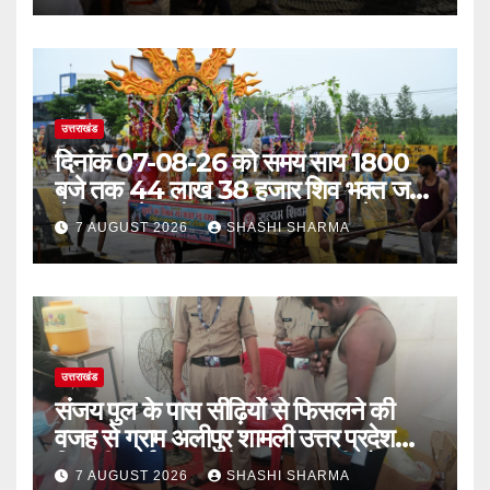
उत्तराखंड
दिनांक 07-08-26 को समय साय 1800
बजे तक 44 लाख 38 हजार शिव भक्त जल
लेकर अपने गंतव्य को प्रस्थान कर चुके
7 AUGUST 2026
SHASHI SHARMA
उत्तराखंड
संजय पुल के पास सीढ़ियों से फिसलने की
वजह से ग्राम अलीपुर शामली उत्तर प्रदेश
निवासी आर्यन कुमार के सर पर गहरी चोट आ
7 AUGUST 2026
SHASHI SHARMA