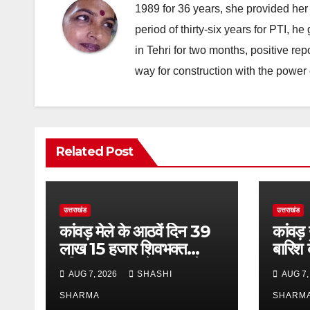
1989 for 36 years, she provided her 
period of thirty-six years for PTI, 
in Tehri for two months, positive re
way for construction with the power 
Related Post
उत्तराखंड
उत्तराखंड
कांवड़ मेले के आठवें दिन 39
कांवड़
लाख 15 हजार शिवभक्त
बारिश 
पवित्र गंगाजल लेकर अपने
एसएसपी 
AUG 7, 2026
SHASHI
AUG 7,
गंतव्य की ओर हुए रवाना
भ्रमण, 
SHARMA
लिया 
SHARM