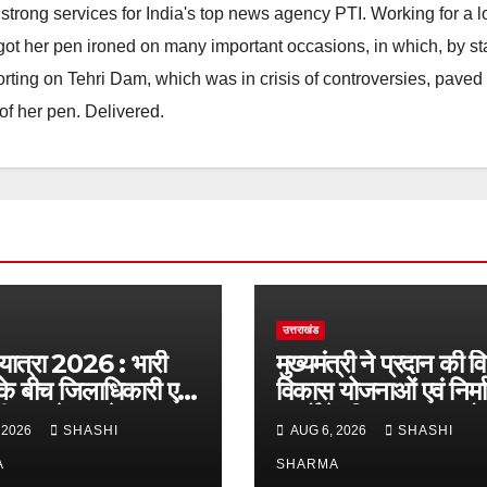
strong services for India's top news agency PTI. Working for a 
he got her pen ironed on many important occasions, in which, by s
porting on Tehri Dam, which was in crisis of controversies, paved
of her pen. Delivered.
उत्तराखंड
 यात्रा 2026 : भारी
मुख्यमंत्री ने प्रदान की व
के बीच जिलाधिकारी एवं
विकास योजनाओं एवं निर्म
द्वारा देहात क्षेत्र का
कार्यों के लिए ₹1967 कर
 2026
SHASHI
AUG 6, 2026
SHASHI
सुरक्षा व्यवस्थाओं का
वित्तीय स्वीकृति
जायजा
A
SHARMA