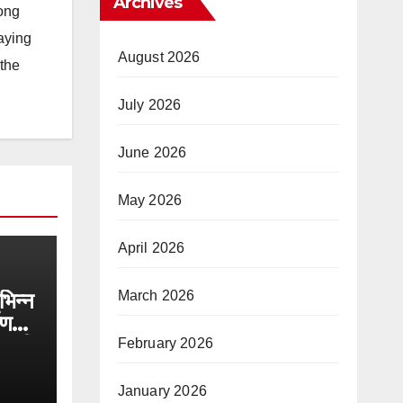
Archives
long
taying
August 2026
 the
July 2026
June 2026
May 2026
April 2026
March 2026
िभिन्न
ाण
ोड़ की
February 2026
January 2026