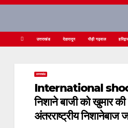
Skip
to
content
उत्तराखंड
देहारादून
पौड़ी गढ़वाल
हरिद्वा
उत्तराखंड
International shoot
निशाने बाजी को खुमार की 
अंतरराष्ट्रीय निशानेबाज 