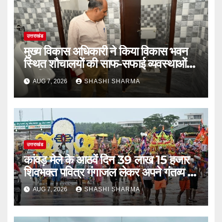
उत्तराखंड
मुख्य विकास अधिकारी ने किया विकास भवन
स्थित शौचालयों की साफ-सफाई व्यवस्थाओं
का निरीक्षण
AUG 7, 2026
SHASHI SHARMA
उत्तराखंड
कांवड़ मेले के आठवें दिन 39 लाख 15 हजार
शिवभक्त पवित्र गंगाजल लेकर अपने गंतव्य की
ओर हुए रवाना
AUG 7, 2026
SHASHI SHARMA