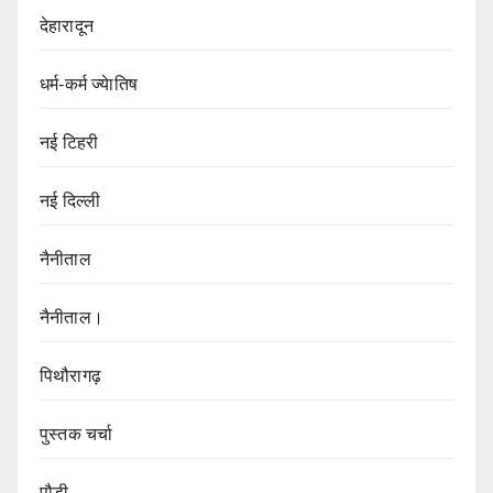
देहारादून
धर्म-कर्म ज्येातिष
नई टिहरी
नई दिल्ली
नैनीताल
नैनीताल।
पिथौरागढ़
पुस्तक चर्चा
पौड़ी