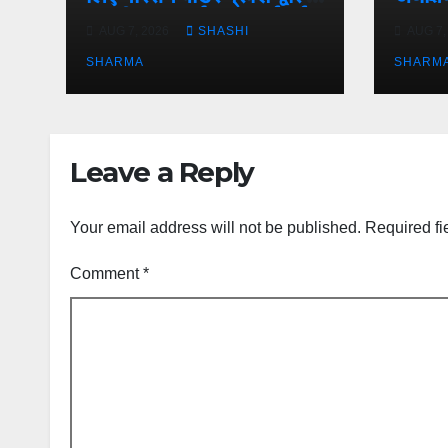
राष्ट्रीय राजमार्ग पर लगाई गई
व्यवस्थ
AUG 7, 2026
SHASHI
AUG 7,
रंगीन एलईडी लाइटें
जायजा ल
SHARMA
स्थल जी
SHARM
पहुंचे
Leave a Reply
Your email address will not be published.
Required fi
Comment
*